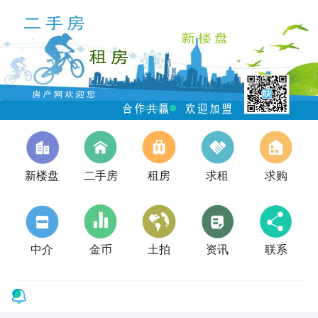
新楼盘
二手房
租房
求租
求购
中介
金币
土拍
资讯
联系